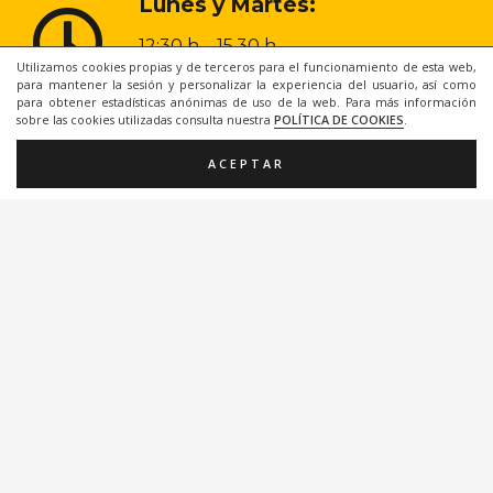
Lunes y Martes:
12:30 h – 15.30 h
Utilizamos cookies propias y de terceros para el funcionamiento de esta web,
19.30 h – 00.00 h
para mantener la sesión y personalizar la experiencia del usuario, así como
para obtener estadísticas anónimas de uso de la web. Para más información
Miercoles a Domingo:
sobre las cookies utilizadas consulta nuestra
POLÍTICA DE COOKIES
.
12:30 h – 00.00 h
ACEPTAR
968 20 48 31