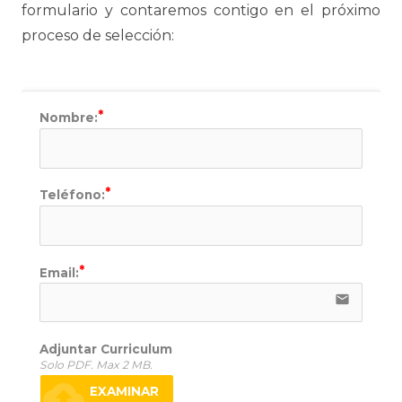
formulario y contaremos contigo en el próximo
proceso de selección:
Nombre:
Teléfono:
Email:
email
Adjuntar Curriculum
Solo PDF. Max 2 MB.
cloud_upload
EXAMINAR