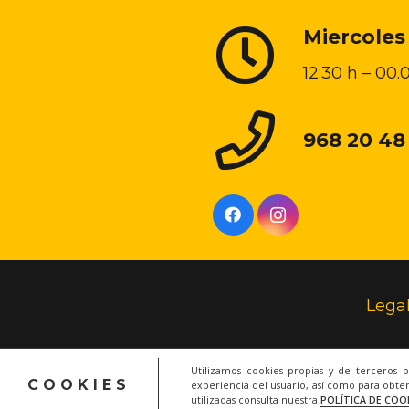
Miercoles
12:30 h – 00.
968 20 48
Lega
Utilizamos cookies propias y de terceros 
COOKIES
experiencia del usuario, así como para obten
utilizadas consulta nuestra
POLÍTICA DE COO