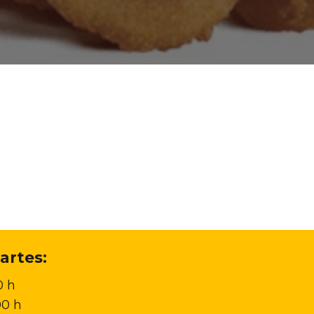
artes:
0 h
00 h