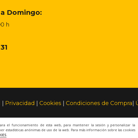
 a Domingo:
00 h
 31
l
|
Privacidad
|
Cookies
|
Condiciones de Compra
|
© 2022 Todos los derechos reservados.
para el funcionamiento de esta web, para mantener la sesión y personalizar la
er estadísticas anónimas de uso de la web. Para más información sobre las cookies
KIES
.
Una web de
ACRILONIA