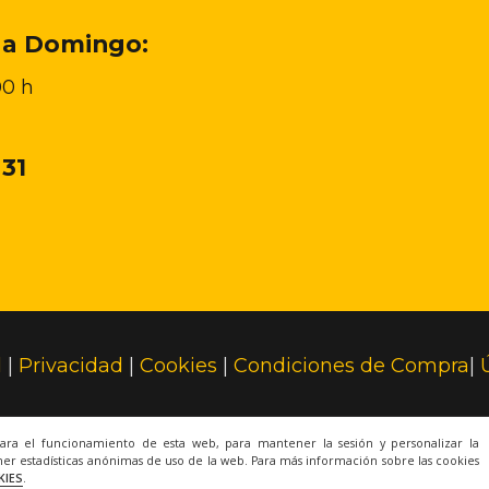
 a Domingo:
00 h
 31
l
|
Privacidad
|
Cookies
|
Condiciones de Compra
|
© 2022 Todos los derechos reservados.
para el funcionamiento de esta web, para mantener la sesión y personalizar la
er estadísticas anónimas de uso de la web. Para más información sobre las cookies
KIES
.
Una web de
ACRILONIA