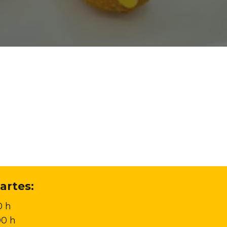
artes:
0 h
00 h