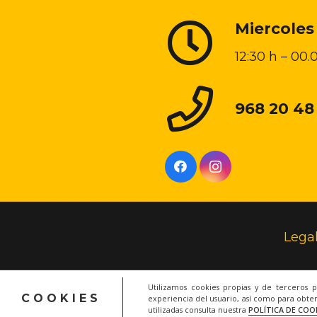
Miercoles
12:30 h – 00.
968 20 48
Lega
Utilizamos cookies propias y de terceros 
COOKIES
experiencia del usuario, así como para obten
utilizadas consulta nuestra
POLÍTICA DE COO