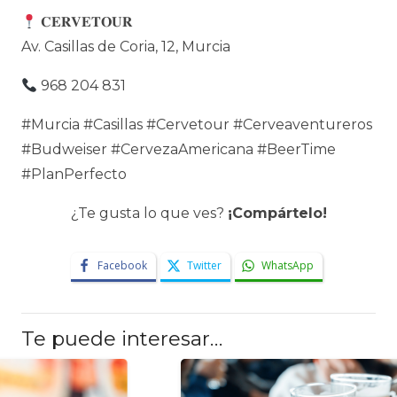
𝐂𝐄𝐑𝐕𝐄𝐓𝐎𝐔𝐑
Av. Casillas de Coria, 12, Murcia
968 204 831
#Murcia #Casillas #Cervetour #Cerveaventureros
#Budweiser #CervezaAmericana #BeerTime
#PlanPerfecto
¿Te gusta lo que ves?
¡Compártelo!
Facebook
Twitter
WhatsApp
Te puede interesar…