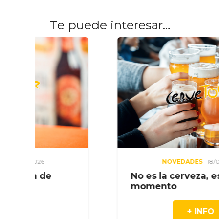
Te puede interesar…
NOVEDADES
18/07/2026
No es la cerveza, es el
Aquí 
momento
plan.
+ INFO