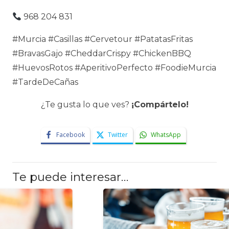
968 204 831
#Murcia #Casillas #Cervetour #PatatasFritas
#BravasGajo #CheddarCrispy #ChickenBBQ
#HuevosRotos #AperitivoPerfecto #FoodieMurcia
#TardeDeCañas
¿Te gusta lo que ves?
¡Compártelo!
Facebook
Twitter
WhatsApp
Te puede interesar…