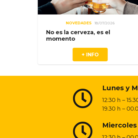
OVEDADES
18/07/2026
NOVEDA
 cerveza, es el
Aquí siempre 
to
plan.
+ INFO
+
Lunes y M
12:30 h – 15.3
19.30 h – 00.
Miercoles
12:30 h – 00.