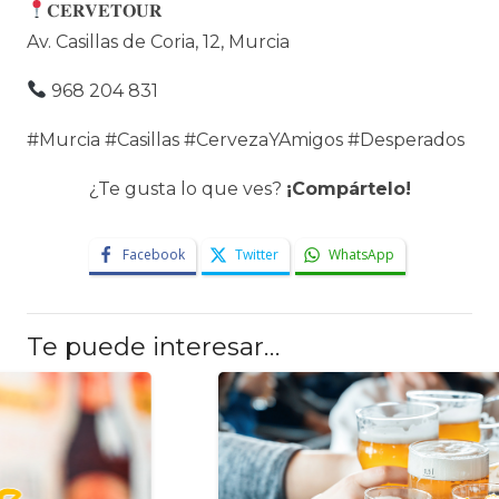
𝐂𝐄𝐑𝐕𝐄𝐓𝐎𝐔𝐑
Av. Casillas de Coria, 12, Murcia
968 204 831
#Murcia #Casillas #CervezaYAmigos #Desperados
¿Te gusta lo que ves?
¡Compártelo!
Facebook
Twitter
WhatsApp
Te puede interesar…