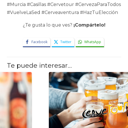
#Murcia #Casillas #Cervetour #CervezaParaTodos
#VuelveLaSed #Cerveaventura #HazTuElección
¿Te gusta lo que ves?
¡Compártelo!
Facebook
Twitter
WhatsApp
Te puede interesar…