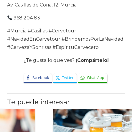
Av. Casillas de Coria, 12, Murcia
968 204 831
#Murcia #Casillas #Cervetour
#NavidadEnCervetour #BrindemosPorLaNavidad
#CervezaYSonrisas #EspírituCervecero
¿Te gusta lo que ves?
¡Compártelo!
Facebook
Twitter
WhatsApp
Te puede interesar…