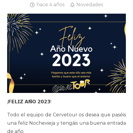
hace 4 años
Novedades
¡𝗙𝗘𝗟𝗜𝗭 𝗔𝗡̃𝗢 𝟮𝟬𝟮𝟯!
Todo el equipo de Cervetour os desea que paséis
una feliz Nochevieja y tengáis una buena entrada
de año.