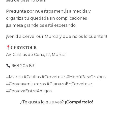
sed de pasarlo bien!
Pregunta por nuestros menús a medida y
organiza tu quedada sin complicaciones.
¡La mesa grande os está esperando!
¡Venid a CerveTour Murcia y que no os lo cuenten!
𝐂𝐄𝐑𝐕𝐄𝐓𝐎𝐔𝐑
Av. Casillas de Coria, 12, Murcia
968 204 831
#Murcia #Casillas #Cervetour #MenúParaGrupos
#Cerveaventureros #PlanazoEnCervetour
#CervezaEntreAmigos
¿Te gusta lo que ves?
¡Compártelo!