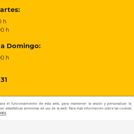
artes:
0 h
00 h
 a Domingo:
00 h
 31
para el funcionamiento de esta web, para mantener la sesión y personalizar la
er estadísticas anónimas de uso de la web. Para más información sobre las cookies
KIES
.
l
|
Privacidad
|
Cookies
|
Condiciones de Compra
|