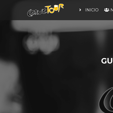
INICIO
N
GU