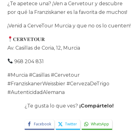
¿Te apetece una? ¡Ven a Cervetour y descubre
por qué la Franziskaner es la favorita de muchos!
¡Venid a CerveTour Murcia y que no os lo cuenten!
𝐂𝐄𝐑𝐕𝐄𝐓𝐎𝐔𝐑
Av. Casillas de Coria, 12, Murcia
968 204 831
#Murcia #Casillas #Cervetour
#FranziskanerWeissbier #CervezaDeTrigo
#AutenticidadAlemana
¿Te gusta lo que ves?
¡Compártelo!
Facebook
Twitter
WhatsApp