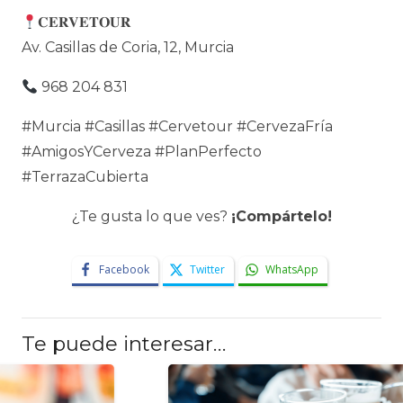
𝐂𝐄𝐑𝐕𝐄𝐓𝐎𝐔𝐑
Av. Casillas de Coria, 12, Murcia
968 204 831
#Murcia #Casillas #Cervetour #CervezaFría
#AmigosYCerveza #PlanPerfecto
#TerrazaCubierta
¿Te gusta lo que ves?
¡Compártelo!
Facebook
Twitter
WhatsApp
Te puede interesar…