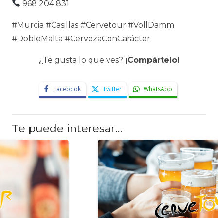
968 204 831
#Murcia #Casillas #Cervetour #VollDamm
#DobleMalta #CervezaConCarácter
¿Te gusta lo que ves?
¡Compártelo!
Facebook
Twitter
WhatsApp
Te puede interesar…