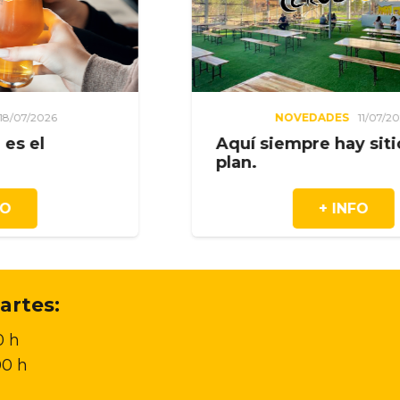
NOVEDADES
11/07/2026
Aquí siempre hay sitio para el
Duve
plan.
+ INFO
artes:
0 h
00 h