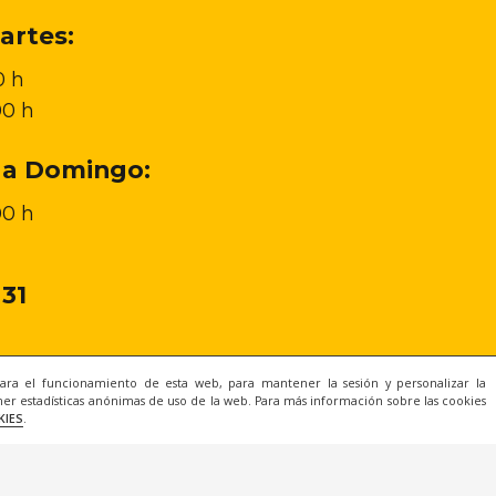
artes:
0 h
00 h
 a Domingo:
00 h
 31
para el funcionamiento de esta web, para mantener la sesión y personalizar la
er estadísticas anónimas de uso de la web. Para más información sobre las cookies
KIES
.
l
|
Privacidad
|
Cookies
|
Condiciones de Compra
|