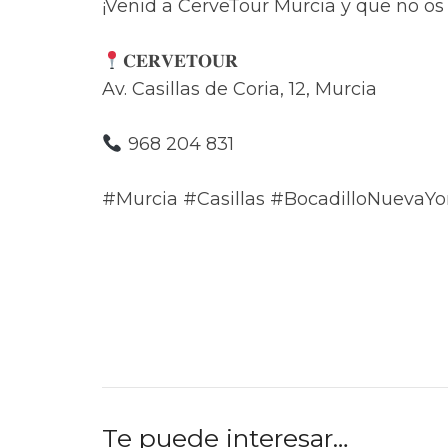
¡Venid a CerveTour Murcia y que no os
𝐂𝐄𝐑𝐕𝐄𝐓𝐎𝐔𝐑
Av. Casillas de Coria, 12, Murcia
968 204 831
#Murcia #Casillas #BocadilloNuevaYo
Te puede interesar…